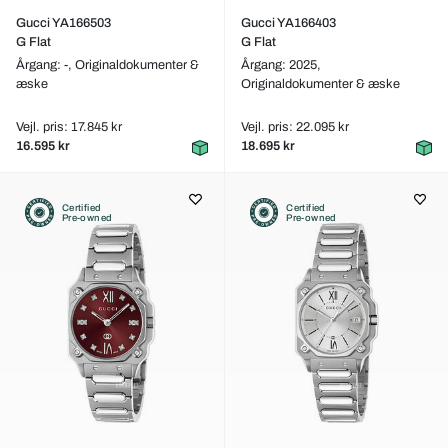
Gucci YA166503
Gucci YA166403
G Flat
G Flat
Årgang: -,
Originaldokumenter &
Årgang: 2025,
æske
Originaldokumenter & æske
Vejl. pris: 17.845 kr
Vejl. pris: 22.095 kr
16.595 kr
18.695 kr
Certified
Certified
Pre-owned
Pre-owned