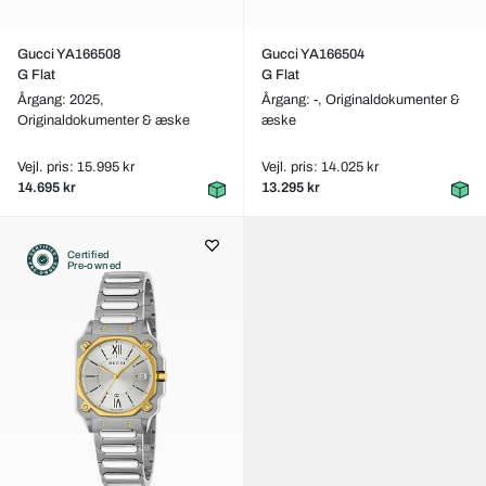
Gucci YA166508
Gucci YA166504
G Flat
G Flat
Årgang: 2025,
Årgang: -,
Originaldokumenter &
Originaldokumenter & æske
æske
Vejl. pris: 15.995 kr
Vejl. pris: 14.025 kr
14.695 kr
13.295 kr
Certified
Pre-owned