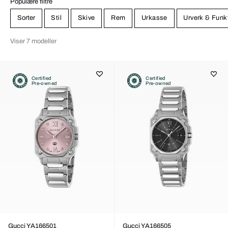
Populære filtre
Sorter
Stil
Skive
Rem
Urkasse
Urverk & Funk
Viser 7 modeller
Certified
Certified
Pre-owned
Pre-owned
Gucci YA166501
Gucci YA166505