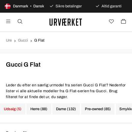
0 dages åbent køb
Danmark • Dansk
Sikre betalinger
Altid garanti
Ure
Gucci
G Flat
Gucci G Flat
Leder du efter en særlig urmodel fra serien Gucci G Flat? Nedenfor
lister vi alle aktuelle modeller fra G Flat-serien fra Gucci. Brug
filteret for at finde det ur, du søger.
Udsalg (5)
Herre (88)
Dame (132)
Pre-owned (85)
Smykke