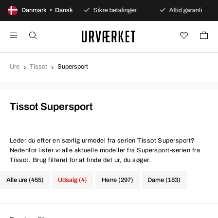
00 dages åbent køb
Danmark • Dansk
Sikre betalinger
Altid garanti
Ure
Tissot
Supersport
Tissot Supersport
Leder du efter en særlig urmodel fra serien Tissot Supersport?
Nedenfor lister vi alle aktuelle modeller fra Supersport-serien fra
Tissot. Brug filteret for at finde det ur, du søger.
Alle ure (455)
Udsalg (4)
Herre (297)
Dame (183)