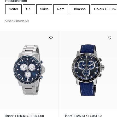
Populære filtre
Sorter
Stil
Skive
Rem
Urkasse
Urverk & Funk
Viser 2 modeller
Tissot T125.617.11.041.00
Tissot T125.617.17.051.03