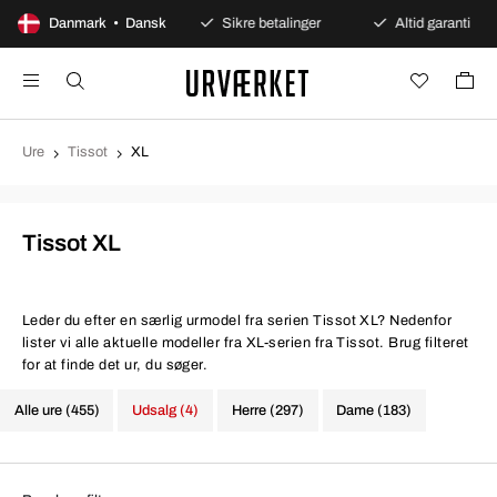
100 dages åbent køb
Danmark • Dansk
Sikre betalinger
Altid garanti
Ure
Tissot
XL
Tissot XL
Leder du efter en særlig urmodel fra serien Tissot XL? Nedenfor
lister vi alle aktuelle modeller fra XL-serien fra Tissot. Brug filteret
for at finde det ur, du søger.
Alle ure (455)
Udsalg (4)
Herre (297)
Dame (183)