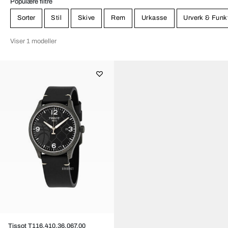
Populære filtre
Sorter
Stil
Skive
Rem
Urkasse
Urverk & Funk
Viser 1 modeller
Tissot T116.410.36.067.00