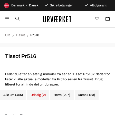
0 dages åbent køb
Danmark • Dansk
Sikre betalinger
Altid garanti
Ure
Tissot
Pr516
Tissot Pr516
Leder du efter en særlig urmodel fra serien Tissot Pr516? Nedenfor
lister vi alle aktuelle modeller fra Pr516-serien fra Tissot. Brug
filteret for at finde det ur, du søger.
Alle ure (455)
Udsalg (2)
Herre (297)
Dame (183)