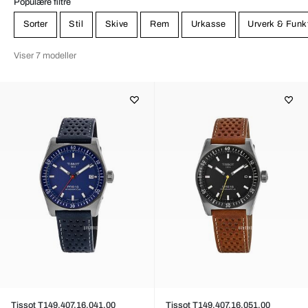
Populære filtre
Sorter
Stil
Skive
Rem
Urkasse
Urverk & Funk
Viser 7 modeller
Tissot T149.407.16.041.00
Tissot T149.407.16.051.00