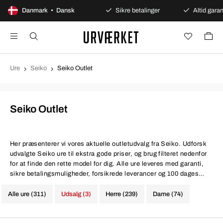
100 dages åbent køb
Danmark • Dansk
Sikre betalinger
Altid garant
Ure
Seiko
Seiko Outlet
Seiko Outlet
Her præsenterer vi vores aktuelle outletudvalg fra Seiko. Udforsk
udvalgte Seiko ure til ekstra gode priser, og brug filteret nedenfor
for at finde den rette model for dig. Alle ure leveres med garanti,
sikre betalingsmuligheder, forsikrede leverancer og 100 dages
returret.
Alle ure (311)
Udsalg (3)
Herre (239)
Dame (74)