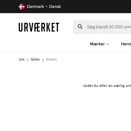
Danmark • Dansk
Mærker
Herr
Ure
Seiko
Kinetic
Leder du efter en særlig urm