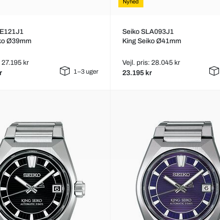
Nyhed
JE121J1
Seiko SLA093J1
iko Ø39mm
King Seiko Ø41mm
: 27.195 kr
Vejl. pris: 28.045 kr
1–3 uger
r
23.195 kr