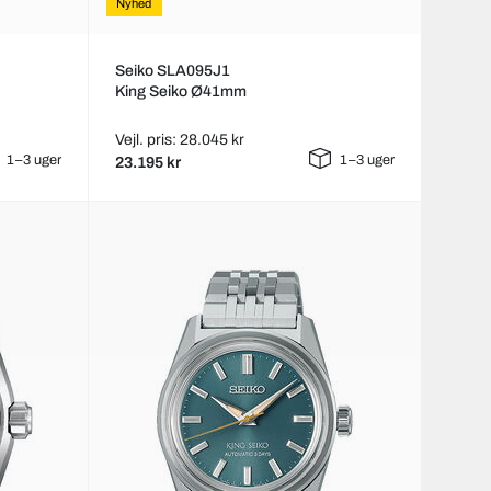
Nyhed
Seiko SLA095J1
King Seiko Ø41mm
Vejl. pris: 28.045 kr
1–3 uger
1–3 uger
23.195 kr