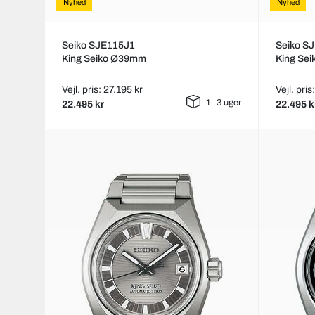
Nyhed
Nyhed
Seiko SJE115J1
Seiko S
King Seiko Ø39mm
King Se
Vejl. pris: 27.195 kr
Vejl. pris
1–3 uger
22.495 kr
22.495 k