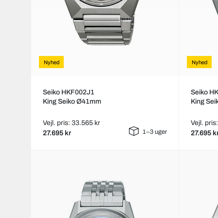
Nyhed
Nyhed
Seiko HKF002J1
Seiko H
King Seiko Ø41mm
King Se
Vejl. pris: 33.565 kr
Vejl. pri
1–3 uger
27.695 kr
27.695 k