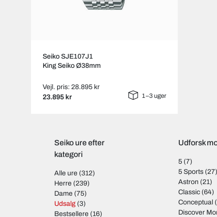
Seiko SJE107J1
King Seiko Ø38mm
Vejl. pris: 28.895 kr
1–3 uger
23.895 kr
Seiko ure efter
Udforsk mo
kategori
5
(7)
5 Sports
(27
Alle ure
(312)
Astron
(21)
Herre
(239)
Classic
(64)
Dame
(75)
Conceptual
(
Udsalg
(3)
Discover Mo
Bestsellere
(16)