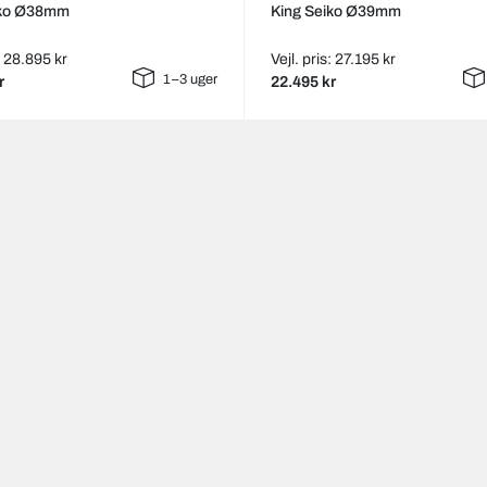
iko Ø38mm
King Seiko Ø39mm
s: 28.895 kr
Vejl. pris: 27.195 kr
1–3 uger
r
22.495 kr