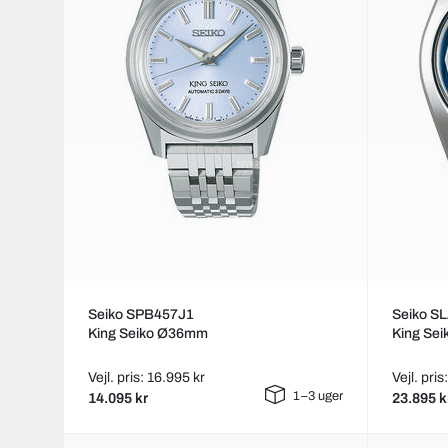
Seiko SPB457J1
Seiko S
King Seiko Ø36mm
King Se
Vejl. pris: 16.995 kr
Vejl. pri
1–3 uger
14.095 kr
23.895 k