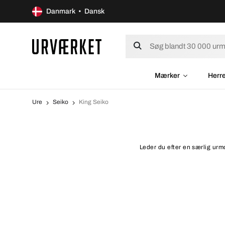
Danmark • Dansk
Mærker
Herr
Ure
Seiko
King Seiko
Leder du efter en særlig urmo