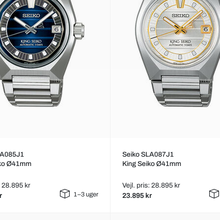
LA085J1
Seiko SLA087J1
iko Ø41mm
King Seiko Ø41mm
s: 28.895 kr
Vejl. pris: 28.895 kr
1–3 uger
r
23.895 kr