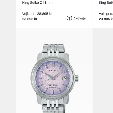
King Seiko Ø41mm
King Se
Vejl. pris: 28.895 kr
Vejl. pri
1–3 uger
23.895 kr
23.895 k