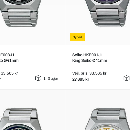
Nyhed
KF003J1
Seiko HKF001J1
iko Ø41mm
King Seiko Ø41mm
s: 33.565 kr
Vejl. pris: 33.565 kr
1–3 uger
r
27.695 kr