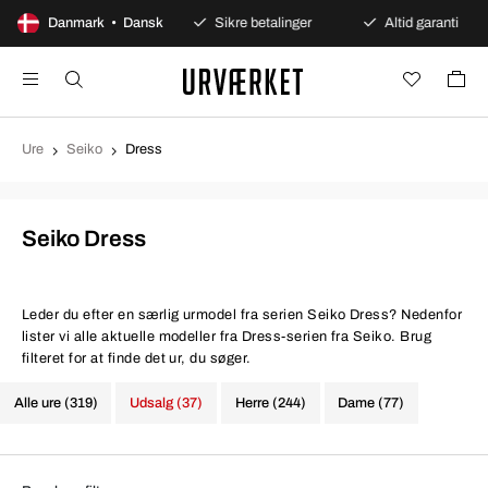
100 dages åbent køb
Danmark • Dansk
Sikre betalinger
Altid garanti
Ure
Seiko
Dress
Seiko Dress
Leder du efter en særlig urmodel fra serien Seiko Dress? Nedenfor
lister vi alle aktuelle modeller fra Dress-serien fra Seiko. Brug
filteret for at finde det ur, du søger.
Alle ure (319)
Udsalg (37)
Herre (244)
Dame (77)