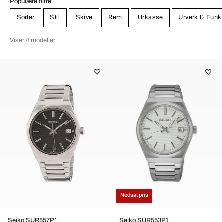
Populære filtre
Sorter
Stil
Skive
Rem
Urkasse
Urverk & Funk
Viser 4 modeller
Nedsat pris
Seiko SUR557P1
Seiko SUR553P1