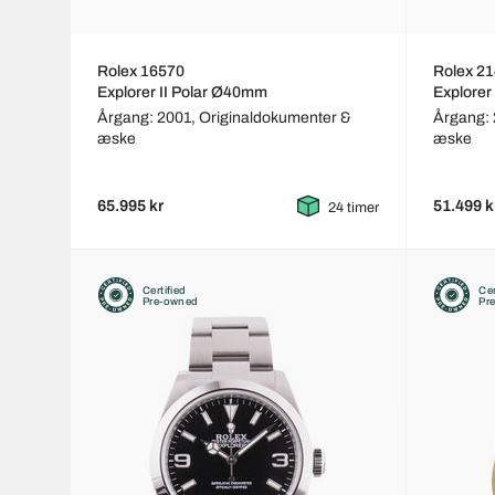
Rolex 16570
Rolex 2
Explorer II Polar Ø40mm
Explore
Årgang: 2001,
Originaldokumenter &
Årgang:
æske
æske
65.995 kr
51.499 k
24 timer
Certified
Cer
Pre-owned
Pr