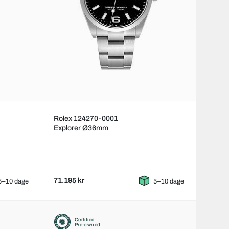
Rolex 124270-0001
Explorer Ø36mm
71.195 kr
5–10 dage
5–10 dage
Certified
Pre-owned