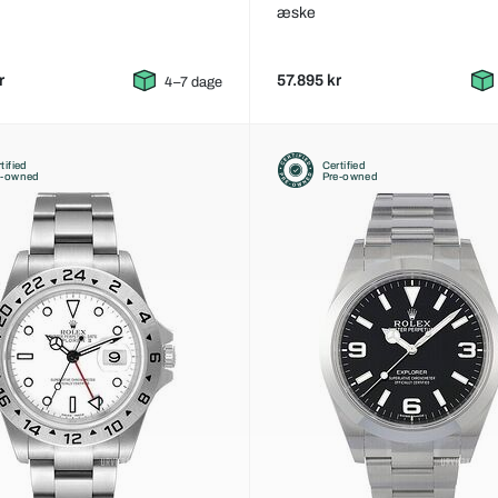
æske
r
57.895 kr
4–7 dage
tified
Certified
e-owned
Pre-owned