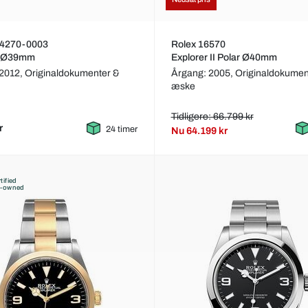
14270-0003
Rolex 16570
r Ø39mm
Explorer II Polar Ø40mm
 2012,
Originaldokumenter &
Årgang: 2005,
Originaldokumen
æske
Tidligere: 66.799 kr
r
24 timer
Nu
64.199 kr
tified
e-owned