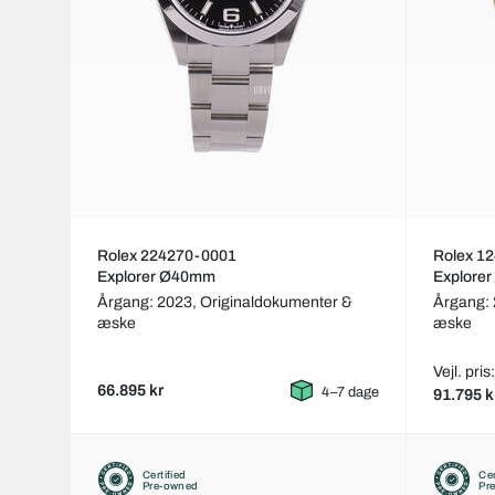
Rolex 224270-0001
Rolex 1
Explorer Ø40mm
Explore
Årgang: 2023,
Originaldokumenter &
Årgang:
æske
æske
Vejl. pri
66.895 kr
4–7 dage
91.795 k
Certified
Cer
Pre-owned
Pr