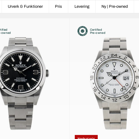
Urverk & Funktioner
Pris
Levering
Ny | Pre-owned
tified
Certified
e-owned
Pre-owned
Nedsat pris