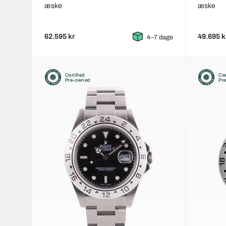
æske
æske
62.595 kr
49.695 k
4–7 dage
Certified
Cer
Pre-owned
Pr