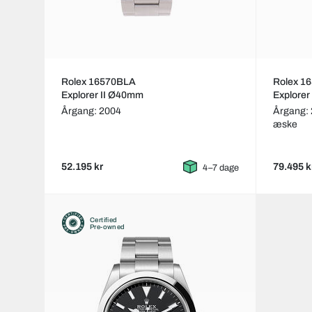
Rolex 16570BLA
Rolex 1
Explorer II Ø40mm
Explorer
Årgang: 2004
Årgang:
æske
52.195 kr
79.495 k
4–7 dage
Certified
Pre-owned