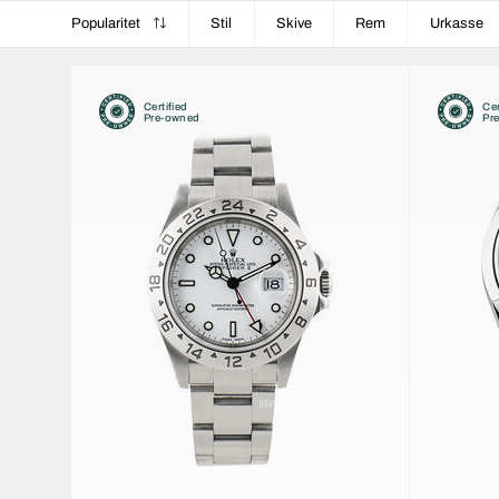
Popularitet
Stil
Skive
Rem
Urkasse
Certified
Cer
Pre-owned
Pr