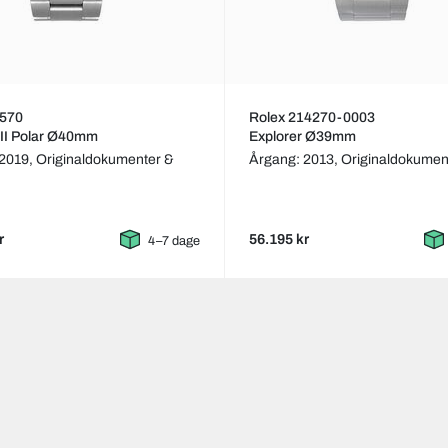
6570
Rolex 214270-0003
 II Polar Ø40mm
Explorer Ø39mm
 2019,
Originaldokumenter &
Årgang: 2013,
Originaldokumen
r
56.195 kr
4–7 dage