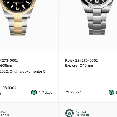
24273-0001
Rolex 224270-0001
r Ø36mm
Explorer Ø40mm
 2022,
Originaldokumenter &
s: 108.900 kr
73.295 kr
4–7 dage
r
tified
Certified
e-owned
Pre-owned