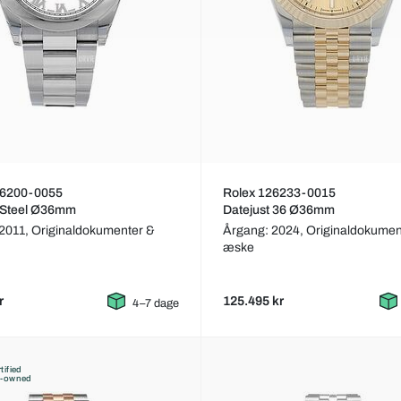
16200-0055
Rolex 126233-0015
t Steel Ø36mm
Datejust 36 Ø36mm
 2011,
Originaldokumenter &
Årgang: 2024,
Originaldokumen
æske
r
125.495 kr
4–7 dage
tified
e-owned