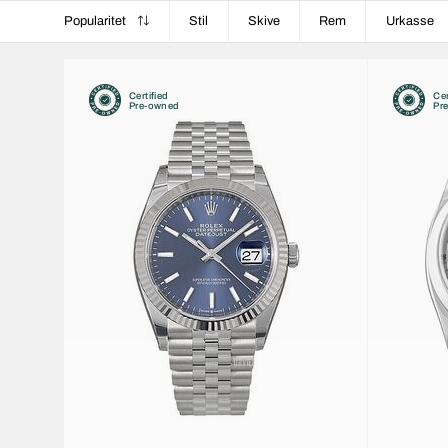
Popularitet
Stil
Skive
Rem
Urkasse
Certified
Cer
Pre-owned
Pr