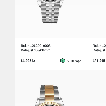
Rolex 126200-0003
Rolex 1
Datejust 36 Ø36mm
Datejus
81.995 kr
141.295 
5–10 dage