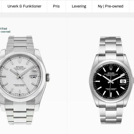
Urverk & Funktioner
Pris
Levering
Ny | Pre-owned
tified
e-owned