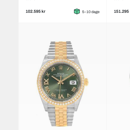
102.595 kr
151.295 
5–10 dage