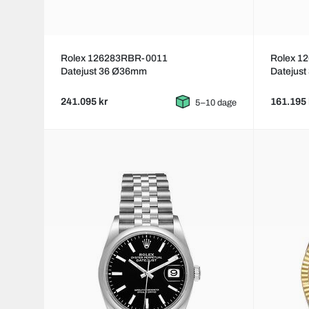
Rolex 126283RBR-0011
Rolex 1
Datejust 36 Ø36mm
Datejus
241.095 kr
161.195 
5–10 dage