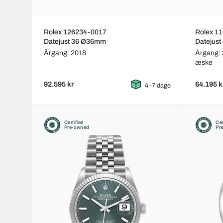
Rolex 126234-0017
Rolex 1
Datejust 36 Ø36mm
Datejus
Årgang: 2018
Årgang:
æske
92.595 kr
64.195 k
4–7 dage
Certified
Cer
Pre-owned
Pr