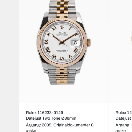
Rolex 116233-0149
Rolex 1
Datejust Two Tone Ø36mm
Datejus
Årgang: 2005,
Originaldokumenter &
Årgang:
æske
æske