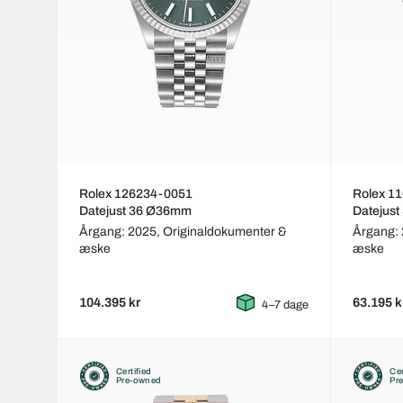
Rolex 126234-0051
Rolex 1
Datejust 36 Ø36mm
Datejus
Årgang: 2025,
Originaldokumenter &
Årgang:
æske
æske
104.395 kr
63.195 k
4–7 dage
Certified
Cer
Pre-owned
Pr