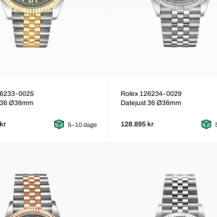
26233-0025
Rolex 126234-0029
t 36 Ø36mm
Datejust 36 Ø36mm
kr
128.895 kr
5–10 dage