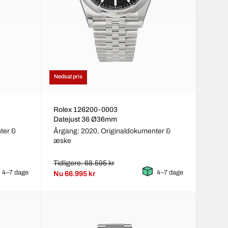
Nedsat pris
Rolex 126200-0003
Datejust 36 Ø36mm
ter &
Årgang: 2020,
Originaldokumenter &
æske
Tidligere: 68.595 kr
4–7 dage
4–7 dage
Nu
66.995 kr