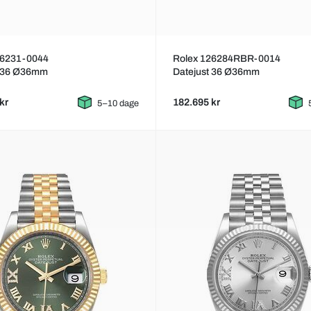
26231-0044
Rolex 126284RBR-0014
t 36 Ø36mm
Datejust 36 Ø36mm
kr
182.695 kr
5–10 dage