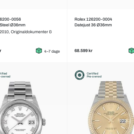
16200-0056
Rolex 126200-0004
t Steel Ø36mm
Datejust 36 Ø36mm
 2010,
Originaldokumenter &
r
68.599 kr
4–7 dage
tified
Certified
e-owned
Pre-owned