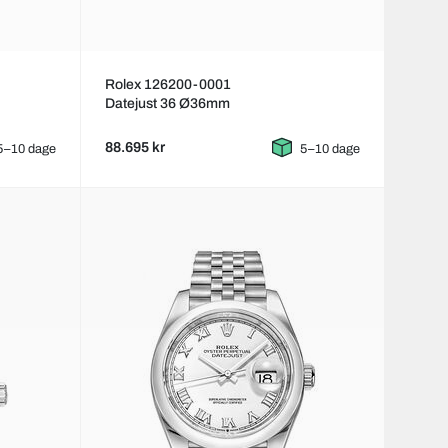
Rolex 126200-0001
Datejust 36 Ø36mm
88.695 kr
5–10 dage
5–10 dage