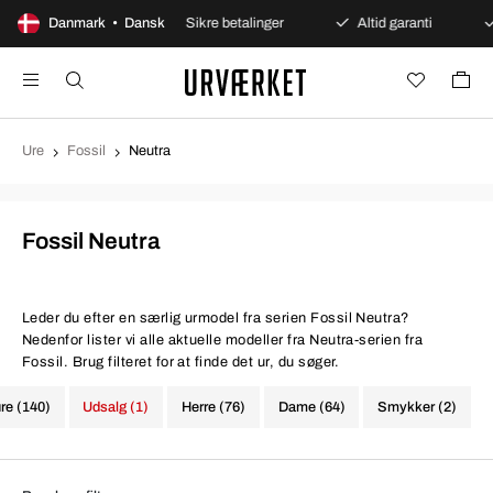
ges åbent køb
Danmark • Dansk
Sikre betalinger
Altid garanti
Hu
Ure
Fossil
Neutra
Fossil Neutra
Leder du efter en særlig urmodel fra serien Fossil Neutra?
Nedenfor lister vi alle aktuelle modeller fra Neutra-serien fra
Fossil. Brug filteret for at finde det ur, du søger.
ure (140)
Udsalg (1)
Herre (76)
Dame (64)
Smykker (2)