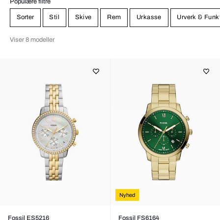
Populære filtre
Sorter
Stil
Skive
Rem
Urkasse
Urverk & Funk
Viser 8 modeller
Nyhed
Fossil ES5216
Fossil FS6164