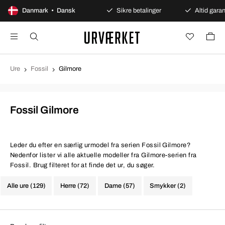
100 dages åbent køb
Danmark • Dansk
Sikre betalinger
Altid garant
Ure
Fossil
Gilmore
Fossil Gilmore
Leder du efter en særlig urmodel fra serien Fossil Gilmore?
Nedenfor lister vi alle aktuelle modeller fra Gilmore-serien fra
Fossil. Brug filteret for at finde det ur, du søger.
Alle ure (129)
Herre (72)
Dame (57)
Smykker (2)