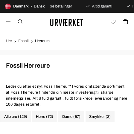
ent køb
Danmark • Dansk
Sikre betalinger
Altid garanti
Hurtig og
Ure
Fossil
Herreure
Fossil Herreure
Leder du efter et nyt Fossil herreur? I vores omfattende sortiment
af Fossil herreure finder du din næste investering til skarpe
internetpriser. Altid fuld garanti, fuldt forsikrede leverancer og hele
100 dages returret.
Alle ure (129)
Herre (72)
Dame (57)
Smykker (2)