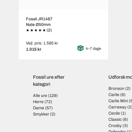
Fossil JR1487
Nate Ø50mm
(2)
Vejl. pris: 1.595 kr
4–7 dage
1.015 kr
Fossil ure efter
Udforsk mod
kategori
Bronson
(2)
Carlie
(6)
Alle ure
(129)
Carlie Mini
(
Herre
(72)
Carraway
(2
Dame
(57)
Cecile
(1)
Smykker
(2)
Classic
(6)
Crosby
(3)
Defender
(1)