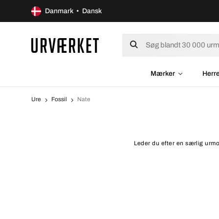
Danmark • Dansk
Mærker
Herr
Ure
Fossil
Nate
Leder du efter en særlig urmod