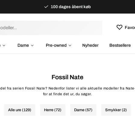
100 dages åbent køb
Favor
e
Dame
Pre-owned
Nyheder
Bestsellere
Fossil Nate
el fra serien Fossil Nate? Nedenfor lister vi alle aktuelle modeller fra Nate-s
for at finde det ur, du søger.
Alle ure (129)
Herre (72)
Dame (57)
Smykker (2)