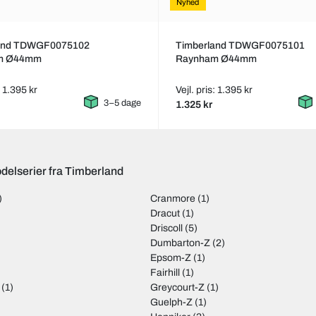
Nyhed
and TDWGF0075102
Timberland TDWGF0075101
m Ø44mm
Raynham Ø44mm
: 1.395 kr
Vejl. pris: 1.395 kr
3–5 dage
1.325 kr
delserier fra Timberland
)
Cranmore
(1)
Dracut
(1)
Driscoll
(5)
Dumbarton-Z
(2)
Epsom-Z
(1)
)
Fairhill
(1)
(1)
Greycourt-Z
(1)
Guelph-Z
(1)