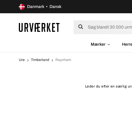
Danmark • Dansk
Mærker
Herr
Ure
Timberland
Raynham
Leder du efter en særlig u