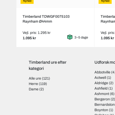
Nyhed
Nyhed
Timberland TDWGF0075103
Timberl
Raynham Ø44mm
Raynha
Vejl. pris: 1.295 kr
Vejl. pris
3–5 dage
1.095 kr
1.095 kr
Timberland ure efter
Udforsk mo
kategori
Abbotville
(4
Actwell
(1)
Alle ure
(121)
Aldridge
(2)
Herre
(119)
Ashfield
(1)
Dame
(2)
Ashmont
(6)
Bergeron
(2
Bernardston
Boynton
(1)