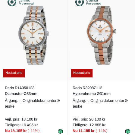
Certified
Certified
Pre-owned
Pre-owned
Nedsat pris
Nedsat pris
Rado R14050123
Rado R32087112
Diamaster Ø33mm
Hyperchrome Ø31mm
Årgang: -,
Originaldokumenter &
Årgang: -,
Originaldokumenter &
æske
æske
Vejl. pris: 18.100 kr
Vejl. pris: 20.100 kr
Tidligere: 16.495 kr
Tidligere: 12.995 kr
Nu
14.195 kr
(-14%)
Nu
11.195 kr
(-14%)