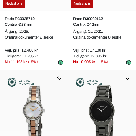
Nedsat pris
Nedsat pris
Rado R30935712
Rado R30002162
Centrix Ø28mm
Centrix Ø42mm
Årgang: 2025,
Årgang: Ca 2021,
Originaldokumenter & æske
Originaldokumenter & æske
Vejl. pris: 12.400 kr
Vejl. pris: 17.100 kr
Tidligere: 11.795 kr
Tidligere: 12.895 kr
Nu
11.195 kr
(-5%)
Nu
10.995 kr
(-15%)
Certified
Certified
Pre-owned
Pre-owned