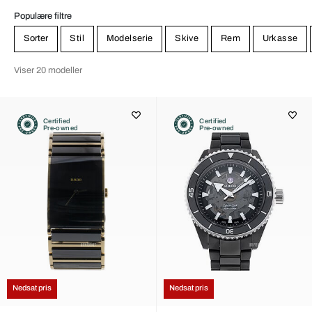
Populære filtre
Sorter
Stil
Modelserie
Skive
Rem
Urkasse
Viser 20 modeller
Certified
Certified
Pre-owned
Pre-owned
Nedsat pris
Nedsat pris