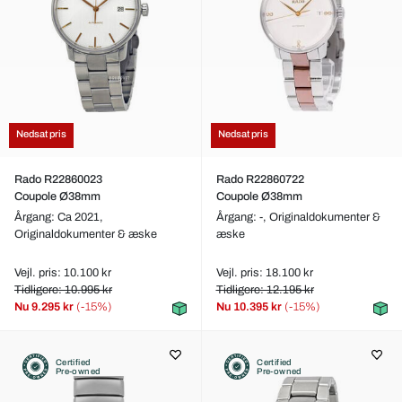
Nedsat pris
Nedsat pris
Rado R22860023
Rado R22860722
Coupole Ø38mm
Coupole Ø38mm
Årgang: Ca 2021,
Årgang: -,
Originaldokumenter &
Originaldokumenter & æske
æske
Vejl. pris: 10.100 kr
Vejl. pris: 18.100 kr
Tidligere: 10.995 kr
Tidligere: 12.195 kr
Nu
9.295 kr
(-15%)
Nu
10.395 kr
(-15%)
Certified
Certified
Pre-owned
Pre-owned