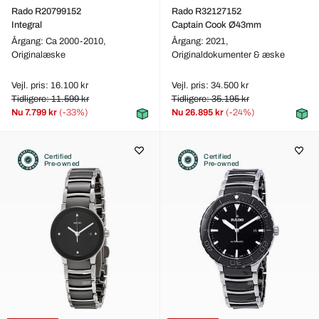
Rado R20799152
Rado R32127152
Integral
Captain Cook Ø43mm
Årgang: Ca 2000-2010,
Årgang: 2021,
Originalæske
Originaldokumenter & æske
Vejl. pris: 16.100 kr
Vejl. pris: 34.500 kr
Tidligere: 11.599 kr
Tidligere: 35.195 kr
Nu
7.799 kr
(-33%)
Nu
26.895 kr
(-24%)
Certified
Certified
Pre-owned
Pre-owned