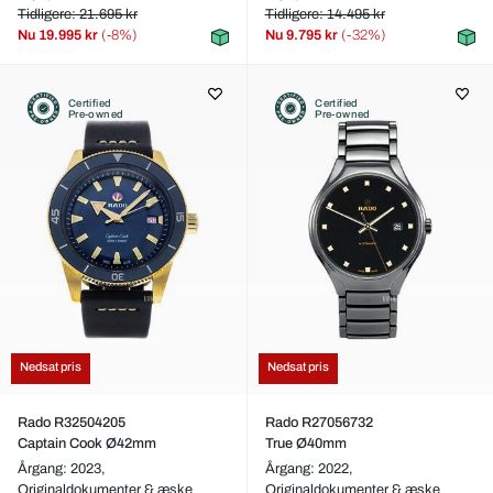
Tidligere: 21.695 kr
Tidligere: 14.495 kr
Nu
19.995 kr
(-8%)
Nu
9.795 kr
(-32%)
Certified
Certified
Pre-owned
Pre-owned
Nedsat pris
Nedsat pris
Rado R32504205
Rado R27056732
Captain Cook Ø42mm
True Ø40mm
Årgang: 2023,
Årgang: 2022,
Originaldokumenter & æske
Originaldokumenter & æske