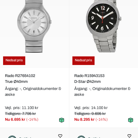
Nedsat pris
Nedsat pris
Rado R27654102
Rado R15943153
True Ø40mm
D-Star Ø42mm
Årgang: -,
Originaldokumenter &
Årgang: -,
Originaldokumenter &
æske
æske
Vejl. pris: 11.100 kr
Vejl. pris: 14.100 kr
Tidligere: 7.795 kr
Tidligere: 9.695 kr
Nu
6.695 kr
(-14%)
Nu
8.295 kr
(-14%)