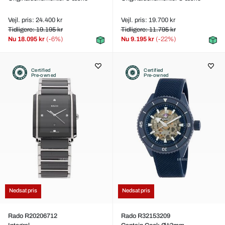
Vejl. pris: 24.400 kr
Vejl. pris: 19.700 kr
Tidligere: 19.195 kr
Tidligere: 11.795 kr
Nu
18.095 kr
(-6%)
Nu
9.195 kr
(-22%)
Certified
Certified
Pre-owned
Pre-owned
Nedsat pris
Nedsat pris
Rado R20206712
Rado R32153209