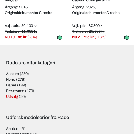
Integral
Captain Cook Ø43mm
Årgang: 2015,
Årgang: 2025,
Originaldokumenter & æske
Originaldokumenter & æske
Vejl. pris: 20.100 kr
Vejl. pris: 37.300 kr
Tidligere: 11.095 kr
Tidligere: 25.095 kr
Nu
10.195 kr
(-8%)
Nu
21.795 kr
(-13%)
Rado ure efter kategori
Alle ure
(359)
Herre
(276)
Dame
(189)
Pre-owned
(170)
Udsalg
(20)
Udforsk modelserier fra Rado
Anatom
(4)