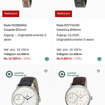
Nedsat pris
Nedsat pris
Rado R22892942
Rado R27742192
Coupole Ø31mm
Ceramica Ø30mm
Årgang: -,
Originaldokumenter &
Årgang: Ca 2020,
æske
Originaldokumenter & æske
Vejl. pris: 19.100 kr
Vejl. pris: 15.100 kr
Tidligere: 12.395 kr
Tidligere: 11.595 kr
Nu
10.595 kr
(-15%)
Nu
9.895 kr
(-15%)
Certified
Certified
Pre-owned
Pre-owned