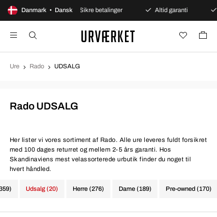
åbent køb
Danmark • Dansk
Sikre betalinger
Altid garanti
Hurtig
Ure
Rado
UDSALG
Rado UDSALG
Her lister vi vores sortiment af Rado. Alle ure leveres fuldt forsikret
med 100 dages returret og mellem 2-5 års garanti. Hos
Skandinaviens mest velassorterede urbutik finder du noget til
hvert håndled.
(359)
Udsalg (20)
Herre (276)
Dame (189)
Pre-owned (170)