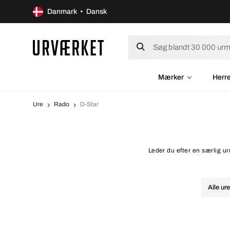
Danmark • Dansk
Mærker
Herr
Ure
Rado
D-Star
Leder du efter en særlig ur
Alle ur