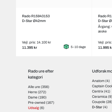
Rado R15943153
Rado R1
D-Star Ø42mm
D-Star 
Årgang: 
æske
Vejl. pris: 14.100 kr
Vejl. pris
5–10 dage
11.395 kr
11.995 k
Rado ure efter
Udforsk mo
kategori
Anatom
(4)
Captain Coo
Alle ure
(356)
Centrix
(41)
Herre
(272)
Ceramica
(9
Dame
(190)
Coupole
(28
Pre-owned
(167)
D-Star
(4)
Udsalg
(6)