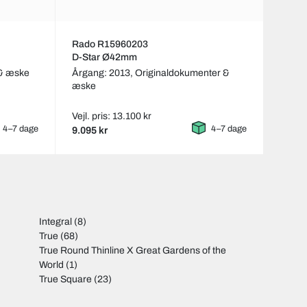
Rado R15960203
D-Star Ø42mm
 & æske
Årgang: 2013,
Originaldokumenter &
æske
Vejl. pris: 13.100 kr
4–7 dage
4–7 dage
9.095 kr
Integral
(8)
True
(68)
True Round Thinline X Great Gardens of the
World
(1)
True Square
(23)