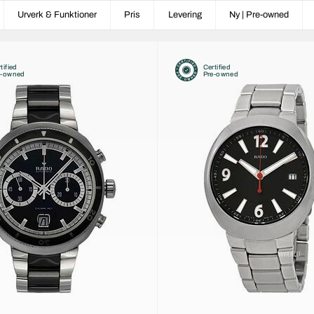
Urverk & Funktioner
Pris
Levering
Ny | Pre-owned
tified
Certified
e-owned
Pre-owned