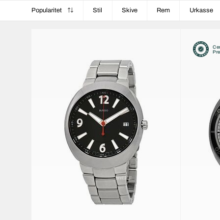
Popularitet
Stil
Skive
Rem
Urkasse
Cer
Pr