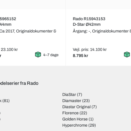
5965152
Rado R15943153
Ø44mm
D-Star Ø42mm
Ca 2017,
Originaldokumenter &
Årgang: -,
Originaldokumenter
: 23.100 kr
Vejl. pris: 14.100 kr
4–7 dage
r
8.795 kr
delserier fra Rado
DiaStar
(7)
k
(81)
Diamaster
(23)
Diastar Original
(7)
)
Florence
(22)
)
Golden Horse
(1)
Hyperchrome
(29)