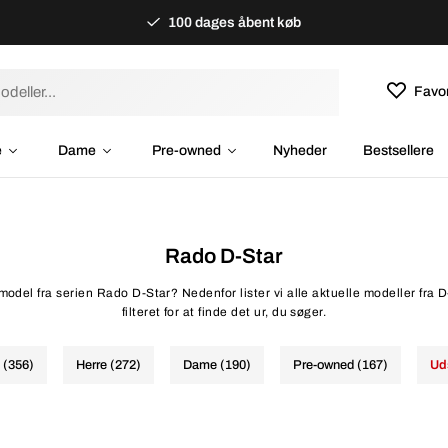
100 dages åbent køb
Favor
e
Dame
Pre-owned
Nyheder
Bestsellere
Rado D-Star
model fra serien Rado D-Star? Nedenfor lister vi alle aktuelle modeller fra 
filteret for at finde det ur, du søger.
e (356)
Herre (272)
Dame (190)
Pre-owned (167)
Ud