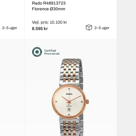
Rado R48913723
Florence Ø30mm
Vejl. pris: 10.100 kr
2–5 uger
2–5 uger
8.595 kr
Certified
Pre-owned