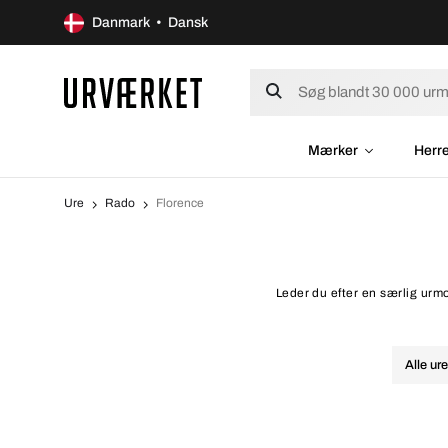
Danmark • Dansk
Mærker
Herr
Ure
Rado
Florence
Leder du efter en særlig urmo
Alle ur