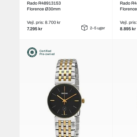
Rado R48913153
Rado R4
Florence Ø30mm
Florenc
Vejl. pris: 8.700 kr
Vejl. pris
2–5 uger
7.295 kr
8.895 kr
Certified
Pre-owned