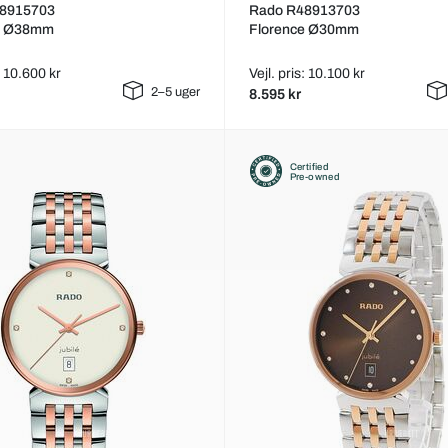
8915703
Rado R48913703
e Ø38mm
Florence Ø30mm
: 10.600 kr
Vejl. pris: 10.100 kr
2–5 uger
8.595 kr
Certified
Pre-owned