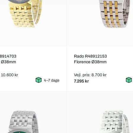
8914703
Rado R48912153
e Ø38mm
Florence Ø38mm
: 10.600 kr
Vejl. pris: 8.700 kr
4–7 dage
7.295 kr