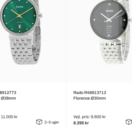
8912773
Rado R48913713
e Ø38mm
Florence Ø30mm
: 11.000 kr
Vejl. pris: 9.600 kr
2–5 uger
8.295 kr