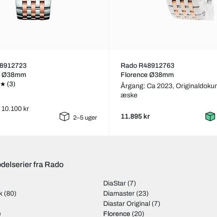
8912723
Rado R48912763
e Ø38mm
Florence Ø38mm
(3)
Årgang: Ca 2023,
Originaldoku
æske
: 10.100 kr
11.895 kr
2–5 uger
delserier fra Rado
DiaStar
(7)
k
(80)
Diamaster
(23)
Diastar Original
(7)
)
Florence
(20)