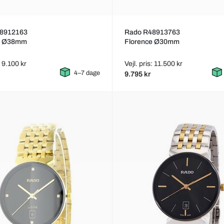
8912163
Rado R48913763
e Ø38mm
Florence Ø30mm
: 9.100 kr
Vejl. pris: 11.500 kr
4–7 dage
9.795 kr