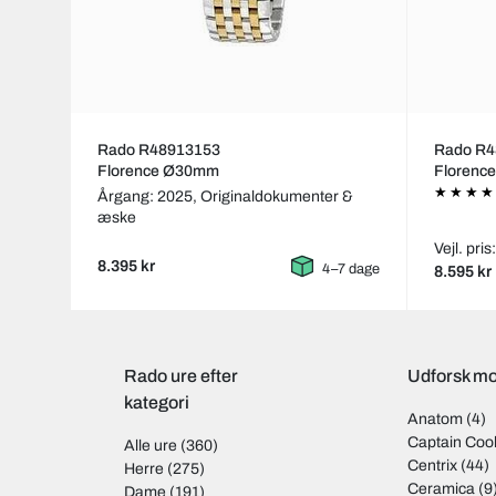
Rado R48913153
Rado R4
Florence Ø30mm
Florenc
Årgang: 2025,
Originaldokumenter &
æske
Vejl. pris
8.395 kr
4–7 dage
8.595 kr
Rado ure efter
Udforsk mo
kategori
Anatom
(4)
Captain Coo
Alle ure
(360)
Centrix
(44)
Herre
(275)
Ceramica
(9
Dame
(191)