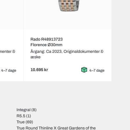
Rado R48913723
Florence Ø30mm
menter &
Årgang: Ca 2023,
Originaldokumenter &
æske
10.695 kr
4–7 dage
4–7 dage
Integral
(8)
R5.5
(1)
True
(69)
True Round Thinline X Great Gardens of the