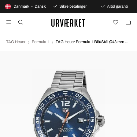
100 dages åbent køb
Danmark • Dansk
Sikre betalinger
Altid garanti
TAG Heuer
Formula 1
TAG Heuer Formula 1 Blå/Stål Ø43 mm WAZ1010.BA0842