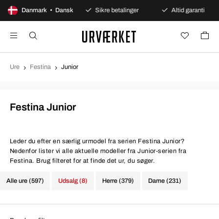
100 dages åbent køb
Danmark • Dansk
Sikre betalinger
Altid garanti
Ure
Festina
Junior
Festina Junior
Leder du efter en særlig urmodel fra serien Festina Junior?
Nedenfor lister vi alle aktuelle modeller fra Junior-serien fra
Festina. Brug filteret for at finde det ur, du søger.
Alle ure (597)
Udsalg (8)
Herre (379)
Dame (231)