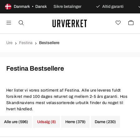
ges åbent køb
Danmark • Dansk
Sikre betalinger
Altid garanti
Hu
Ure
Festina
Bestsellere
Festina Bestsellere
Her lister vi vores sortiment af Festina. Alle ure leveres fuldt
forsikret med 100 dages returret og mellem 2-5 års garanti. Hos
Skandinaviens mest velassorterede urbutik finder du noget til
hvert håndled.
Alle ure (596)
Udsalg (8)
Herre (379)
Dame (230)