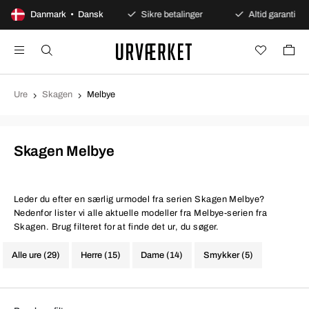
100 dages åbent køb
Danmark • Dansk
Sikre betalinger
Altid garanti
Ure
Skagen
Melbye
Skagen Melbye
Leder du efter en særlig urmodel fra serien Skagen Melbye?
Nedenfor lister vi alle aktuelle modeller fra Melbye-serien fra
Skagen. Brug filteret for at finde det ur, du søger.
Alle ure (29)
Herre (15)
Dame (14)
Smykker (5)