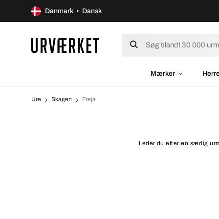
Danmark • Dansk
Mærker
Herr
Ure
Skagen
Freja
Leder du efter en særlig urm