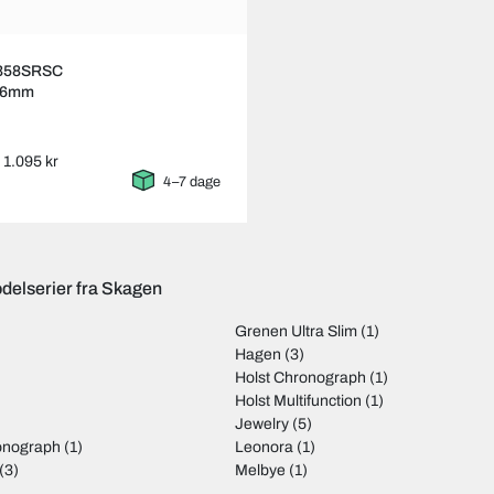
 358SRSC
26mm
: 1.095 kr
4–7 dage
delserier fra Skagen
Grenen Ultra Slim
(1)
)
Hagen
(3)
Holst Chronograph
(1)
)
Holst Multifunction
(1)
Jewelry
(5)
onograph
(1)
Leonora
(1)
(3)
Melbye
(1)