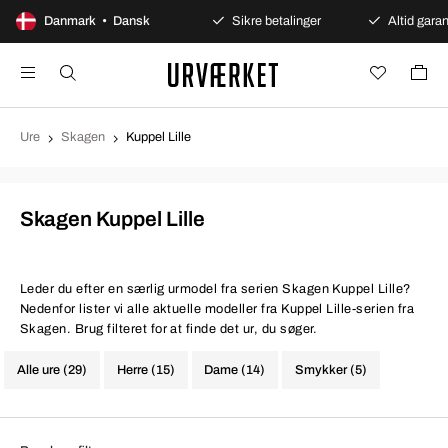
100 dages åbent køb
Danmark • Dansk
Sikre betalinger
Altid garant
Ure
Skagen
Kuppel Lille
Skagen Kuppel Lille
Leder du efter en særlig urmodel fra serien Skagen Kuppel Lille?
Nedenfor lister vi alle aktuelle modeller fra Kuppel Lille-serien fra
Skagen. Brug filteret for at finde det ur, du søger.
Alle ure (29)
Herre (15)
Dame (14)
Smykker (5)