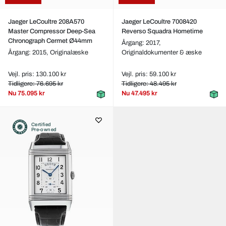
Jaeger LeCoultre 208A570
Jaeger LeCoultre 7008420
Master Compressor Deep-Sea
Reverso Squadra Hometime
Chronograph Cermet Ø44mm
Årgang: 2017,
Årgang: 2015,
Originalæske
Originaldokumenter & æske
Vejl. pris: 130.100 kr
Vejl. pris: 59.100 kr
Tidligere: 76.695 kr
Tidligere: 48.495 kr
Nu
75.095 kr
Nu
47.495 kr
Certified
Pre-owned