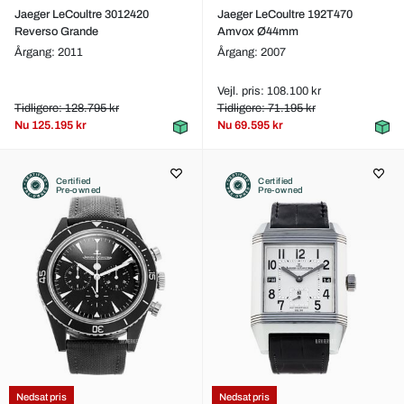
Jaeger LeCoultre 3012420
Jaeger LeCoultre 192T470
Reverso Grande
Amvox Ø44mm
Årgang: 2011
Årgang: 2007
Vejl. pris: 108.100 kr
Tidligere: 128.795 kr
Tidligere: 71.195 kr
Nu
125.195 kr
Nu
69.595 kr
Certified
Certified
Pre-owned
Pre-owned
Nedsat pris
Nedsat pris