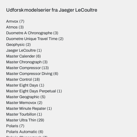
Udforsk modelserier fra Jaeger LeCoultre
Amvox
(7)
Atmos
(3)
Duometre A Chronographe
(3)
Duometre Unique Travel Time
(2)
Geophysic
(2)
Jaeger LeCoultre
(1)
Master Calender
(6)
Master Chronograph
(3)
Master Compressor
(13)
Master Compressor Diving
(6)
Master Control
(18)
Master Eight Days
(1)
Master Eight Days Perpetual
(1)
Master Geographic
(5)
Master Memovox
(2)
Master Minute Repater
(1)
Master Tourbillon
(1)
Master Ultra Thin
(29)
Polaris
(7)
Polaris Automatic
(6)