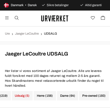
0 dages åbent køb
Danmark • Dansk
Sikre betalinger
Altid garanti
Ure
Jaeger LeCoultre
UDSALG
Jaeger LeCoultre UDSALG
Her lister vi vores sortiment af Jaeger LeCoultre. Alle ure leveres
fuldt forsikret med 100 dages returret og mellem 2-5 års garanti.
Hos Skandinaviens mest velassorterede urbutik finder du noget til
hvert håndled.
 (219)
Udsalg (5)
Herre (156)
Dame (64)
Pre-owned (193)