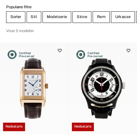
Populære filtre
Sorter
Stil
Modelserie
Skive
Rem
Urkasse
Viser 5 modeller
Certified
Certified
Pre-owned
Pre-owned
Nedsat pris
Nedsat pris