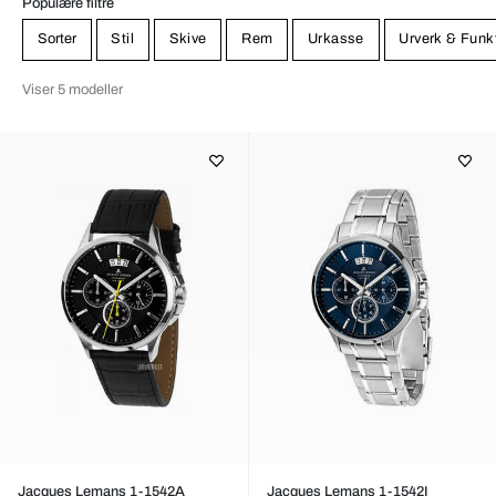
Populære filtre
Sorter
Stil
Skive
Rem
Urkasse
Urverk & Funk
Viser 5 modeller
Jacques Lemans 1-1542A
Jacques Lemans 1-1542I