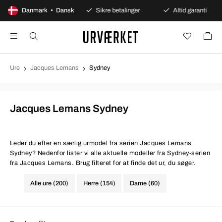
00 dages åbent køb
Danmark • Dansk
Sikre betalinger
Altid garanti
Ure
Jacques Lemans
Sydney
Jacques Lemans Sydney
Leder du efter en særlig urmodel fra serien Jacques Lemans
Sydney? Nedenfor lister vi alle aktuelle modeller fra Sydney-serien
fra Jacques Lemans. Brug filteret for at finde det ur, du søger.
Alle ure (200)
Herre (154)
Dame (60)