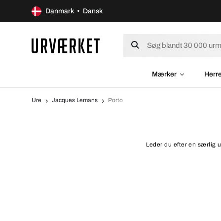
Danmark • Dansk
Mærker
Herr
Ure
Jacques Lemans
Porto
Leder du efter en særlig 