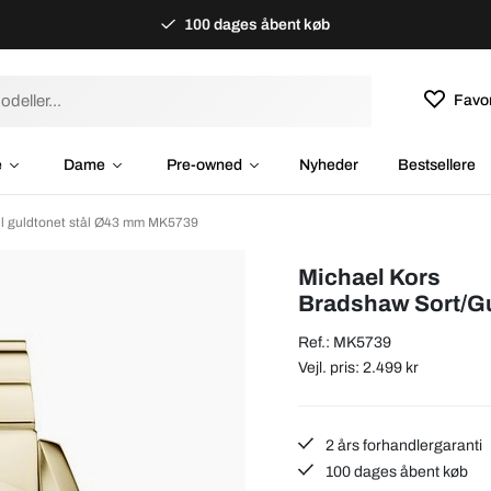
100 dages åbent køb
Favor
e
Dame
Pre-owned
Nyheder
Bestsellere
l guldtonet stål Ø43 mm MK5739
Michael Kors
Bradshaw Sort/Gu
Ref.: MK5739
Vejl. pris: 2.499 kr
2 års forhandlergaranti
100 dages åbent køb