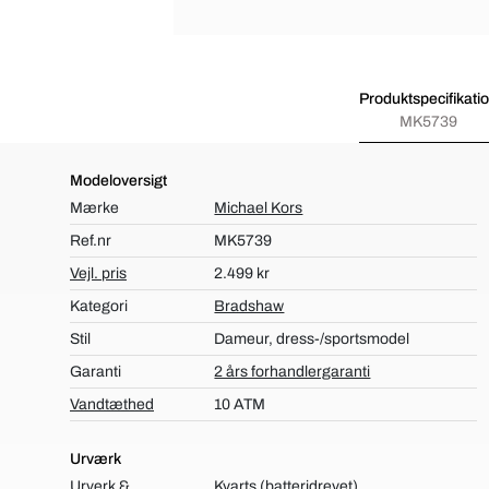
Produktspecifikati
MK5739
Modeloversigt
Mærke
Michael Kors
Ref.nr
MK5739
Vejl. pris
2.499 kr
Kategori
Bradshaw
Stil
Dameur, dress-/sportsmodel
Garanti
2 års forhandlergaranti
Vandtæthed
10 ATM
Urværk
Urverk &
Kvarts (batteridrevet)