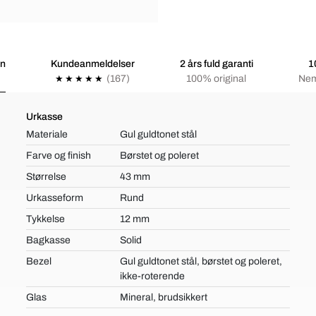
on
Kundeanmeldelser
2 års fuld garanti
1
(167)
100% original
Nem
Urkasse
Materiale
Gul guldtonet stål
Farve og finish
Børstet og poleret
Størrelse
43 mm
Urkasseform
Rund
Tykkelse
12 mm
Bagkasse
Solid
Bezel
Gul guldtonet stål, børstet og poleret,
ikke-roterende
Glas
Mineral, brudsikkert