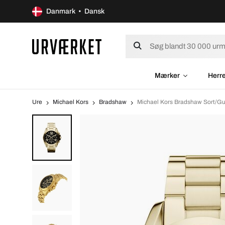
Danmark • Dansk
Mærker
Herr
Ure
Michael Kors
Bradshaw
Michael Kors Bradshaw Sort/Gu