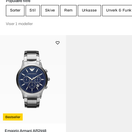
Populære filtre
Sorter
Stil
Skive
Rem
Urkasse
Urverk & Funk
Viser 1 modeller
Bestseller
Emporio Armani AR2448