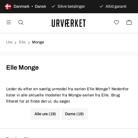
00 dages åbent køb
Danmark • Dansk
Sikre betalinger
Altid garanti
Ure
Elle
Monge
Elle Monge
Leder du efter en særlig urmodel fra serien Elle Monge? Nedenfor
lister vi alle aktuelle modeller fra Monge-serien fra Elle. Brug
filteret for at finde det ur, du søger.
Alle ure (19)
Dame (19)