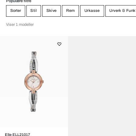
Populære filtre
Sorter
Stil
Skive
Rem
Urkasse
Urverk & Funk
Viser 1 modeller
Elle ELL21017