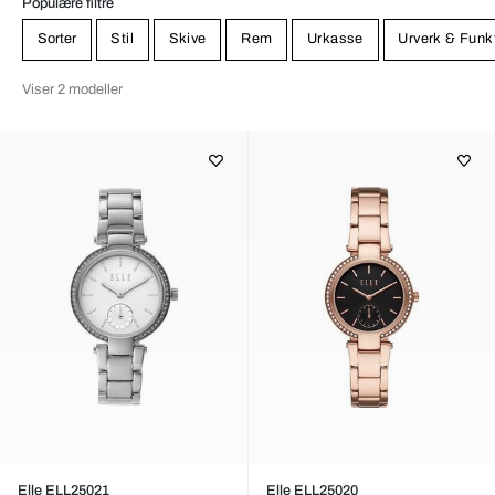
Populære filtre
Sorter
Stil
Skive
Rem
Urkasse
Urverk & Funk
Viser 2 modeller
Elle ELL25021
Elle ELL25020