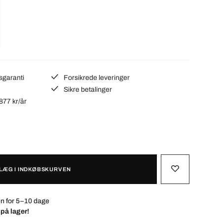
sgaranti
Forsikrede leveringer
Sikre betalinger
877 kr/år
LÆG I INDKØBSKURVEN
n for 5–10 dage
 på lager!