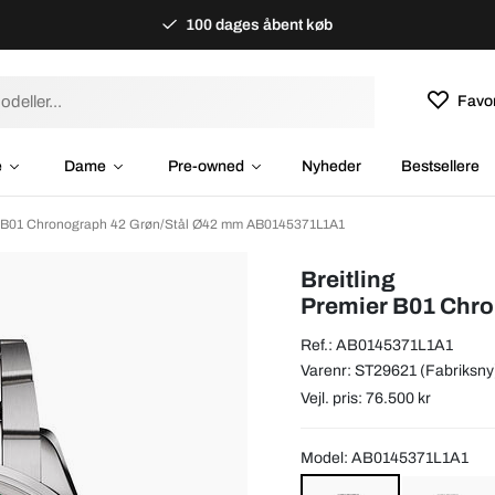
100 dages åbent køb
Favor
e
Dame
Pre-owned
Nyheder
Bestsellere
er B01 Chronograph 42 Grøn/Stål Ø42 mm AB0145371L1A1
Breitling
Premier B01 Chr
Ref.: AB0145371L1A1
Varenr: ST29621 (Fabriksny
Vejl. pris: 76.500 kr
Model: AB0145371L1A1