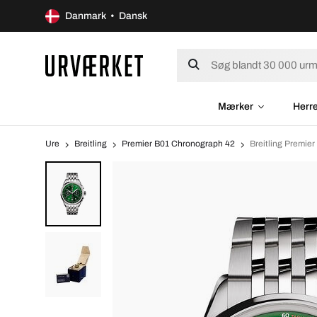
Danmark • Dansk
Mærker
Herr
Ure
Breitling
Premier B01 Chronograph 42
Breitling Premi