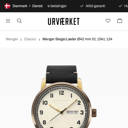
es åbent køb
Danmark • Dansk
Sikre betalinger
Altid garanti
Hur
Wenger
Classic
Wenger Beige/Læder Ø42 mm 01.1541.124