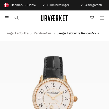
100 dages åbent køb
Danmark • Dansk
Sikre betalinger
Altid garanti
Jaeger LeCoultre
Rendez-Vous
Jaeger LeCoultre Rendez-Vous Sølvfarvet/Læder Ø29 mm 3462430