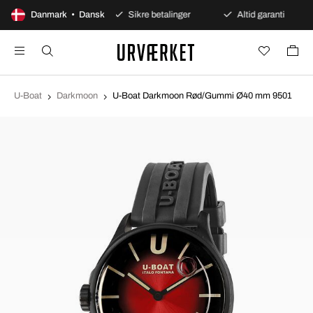
00 dages åbent køb
Danmark • Dansk
Sikre betalinger
Altid garanti
U-Boat
Darkmoon
U-Boat Darkmoon Rød/Gummi Ø40 mm 9501