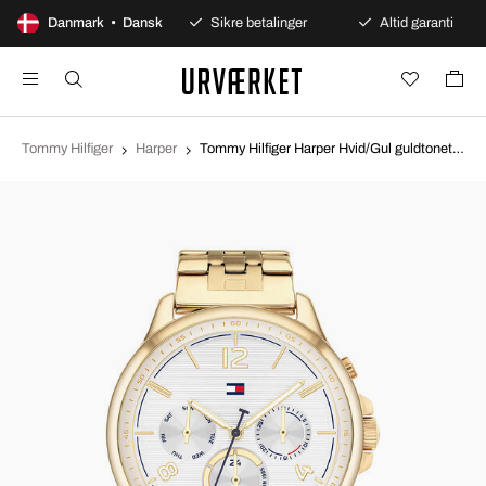
100 dages åbent køb
Danmark • Dansk
Sikre betalinger
Altid garanti
Tommy Hilfiger
Harper
Tommy Hilfiger Harper Hvid/Gul guldtonet stål Ø38 mm 1782223