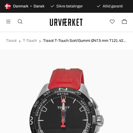
100 dages åbent køb
Danmark • Dansk
Sikre betalinger
Altid garanti
Tissot
T-Touch
Tissot T-Touch Sort/Gummi Ø47.5 mm T121.420.47.051.01