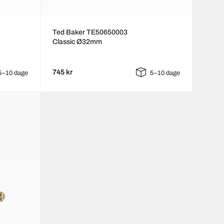
Ted Baker TE50650003
Classic Ø32mm
745 kr
5–10 dage
5–10 dage