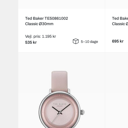
Ted Baker TE50861002
Ted Bak
Classic Ø30mm
Classic
Vejl. pris: 1.195 kr
695 kr
5–10 dage
535 kr