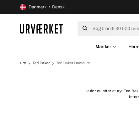
Danmark • Dansk
Mærker
Herr
Ure
Ted Baker
Ted Baker Dameure
Leder du efter et nyt Ted Ba
inter