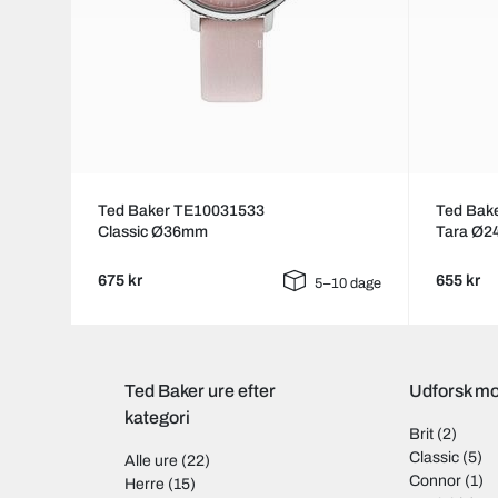
Ted Baker TE10031533
Ted Bak
Classic Ø36mm
Tara Ø
675 kr
655 kr
5–10 dage
Ted Baker ure efter
Udforsk mo
kategori
Brit
(2)
Classic
(5)
Alle ure
(22)
Connor
(1)
Herre
(15)