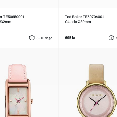
er TE50650001
Ted Baker TE50704001
 Ø32mm
Classic Ø30mm
695 kr
5–10 dage