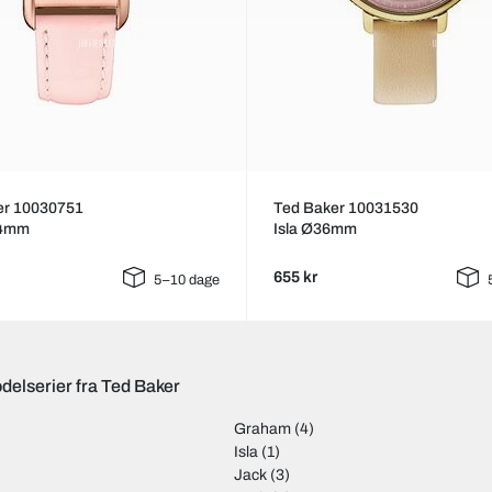
er 10030751
Ted Baker 10031530
24mm
Isla Ø36mm
655 kr
5–10 dage
delserier fra Ted Baker
Graham
(4)
Isla
(1)
Jack
(3)