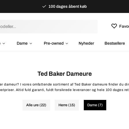
100 dages åbent køb
Favor
e
Dame
Pre-owned
Nyheder
Bestsellere
Ted Baker Dameure
ker dameur? I vores omfattende sortiment af Ted Baker dameure finder du din
netpriser. Altid fuld garanti, fuldt forsikrede leverancer og hele 100 dages ret
Alle ure (22)
Herre (15)
Dame (7)