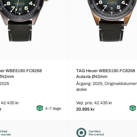
uer WBE5190.FC8268
TAG Heuer WBE5190.FC8268
 Ø42mm
Autavia Ø42mm
 2025
Årgang: 2025,
Originaldokumen
æske
s: 42.435 kr
Vejl. pris: 42.435 kr
4–7 dage
r
20.895 kr
tified
Certified
e-owned
Pre-owned