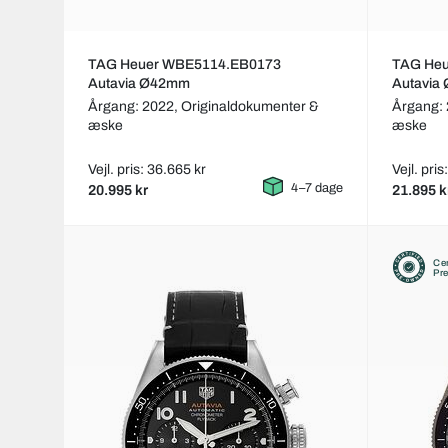
TAG Heuer WBE5114.EB0173
TAG He
Autavia Ø42mm
Autavia
Årgang: 2022,
Originaldokumenter &
Årgang:
æske
æske
Vejl. pris: 36.665 kr
Vejl. pri
4–7 dage
20.995 kr
21.895 k
Cer
Pr