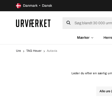
Danmark • Dansk
Mærker
Herr
Ure
TAG Heuer
Autavia
Leder du efter en særlig ur
Alle ure 