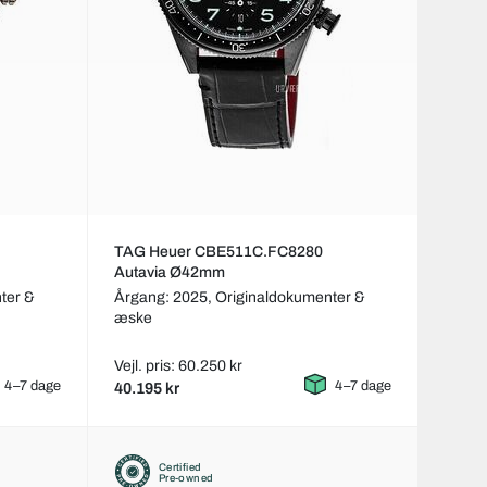
TAG Heuer CBE511C.FC8280
Autavia Ø42mm
ter &
Årgang: 2025,
Originaldokumenter &
æske
Vejl. pris: 60.250 kr
4–7 dage
4–7 dage
40.195 kr
Certified
Pre-owned