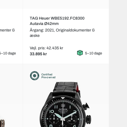
TAG Heuer WBE5192.FC8300
Autavia Ø42mm
menter &
Årgang: 2021,
Originaldokumenter &
æske
Vejl. pris: 42.435 kr
5–10 dage
5–10 dage
33.895 kr
Certified
Pre-owned