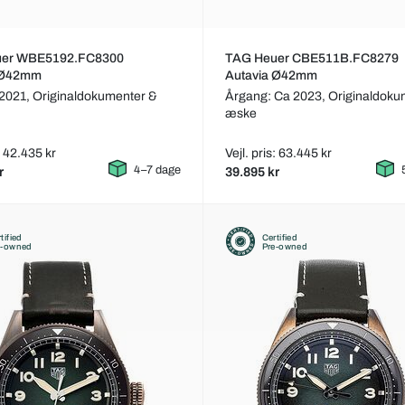
uer WBE5192.FC8300
TAG Heuer CBE511B.FC8279
 Ø42mm
Autavia Ø42mm
 2021,
Originaldokumenter &
Årgang: Ca 2023,
Originaldoku
æske
s: 42.435 kr
Vejl. pris: 63.445 kr
4–7 dage
r
39.895 kr
tified
Certified
e-owned
Pre-owned