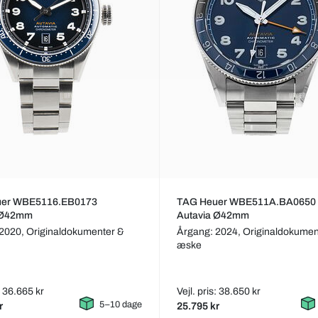
uer WBE5116.EB0173
TAG Heuer WBE511A.BA0650
 Ø42mm
Autavia Ø42mm
 2020,
Originaldokumenter &
Årgang: 2024,
Originaldokumen
æske
s: 36.665 kr
Vejl. pris: 38.650 kr
5–10 dage
r
25.795 kr