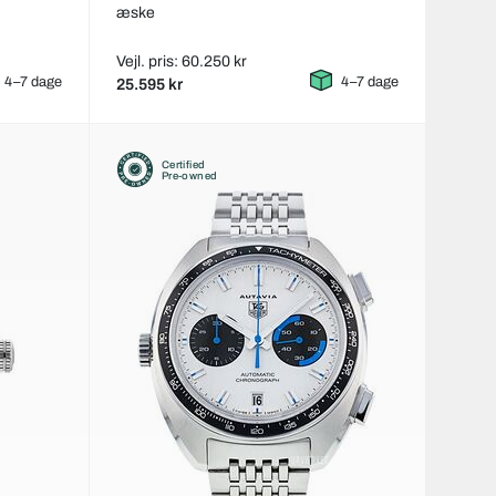
æske
Vejl. pris: 60.250 kr
4–7 dage
4–7 dage
25.595 kr
Certified
Pre-owned