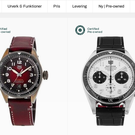
Urverk & Funktioner
Pris
Levering
Ny | Pre-owned
tified
Certified
e-owned
Pre-owned