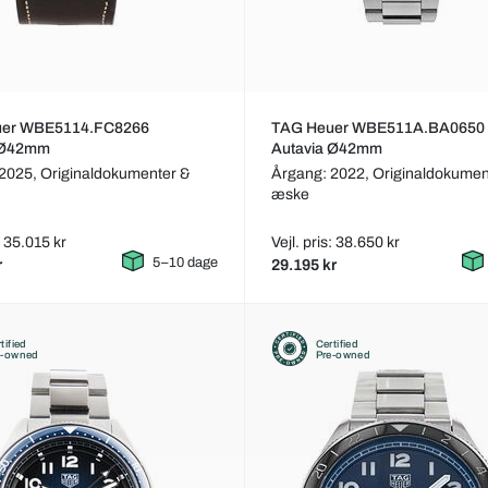
uer WBE5114.FC8266
TAG Heuer WBE511A.BA0650
 Ø42mm
Autavia Ø42mm
 2025,
Originaldokumenter &
Årgang: 2022,
Originaldokumen
æske
: 35.015 kr
Vejl. pris: 38.650 kr
5–10 dage
r
29.195 kr
tified
Certified
e-owned
Pre-owned