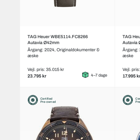
TAG Heuer WBE5114.FC8266
TAG He
Autavia Ø42mm
Autavia
Årgang: 2024,
Originaldokumenter &
Årgang:
æske
æske
Vejl. pris: 35.015 kr
Vejl. pris
4–7 dage
23.795 kr
17.995 k
Certified
Cer
Pre-owned
Pr