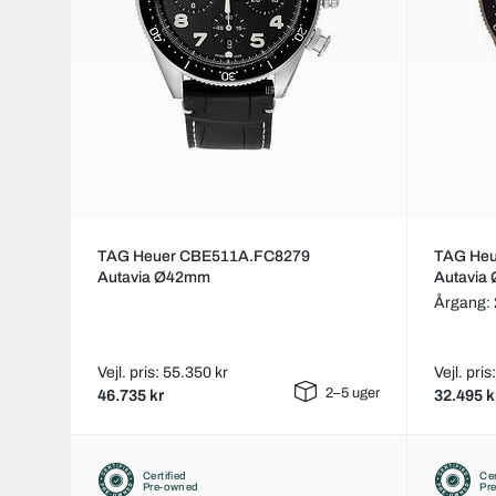
TAG Heuer CBE511A.FC8279
TAG He
Autavia Ø42mm
Autavia
Årgang:
Vejl. pris: 55.350 kr
Vejl. pri
2–5 uger
46.735 kr
32.495 k
Certified
Cer
Pre-owned
Pr