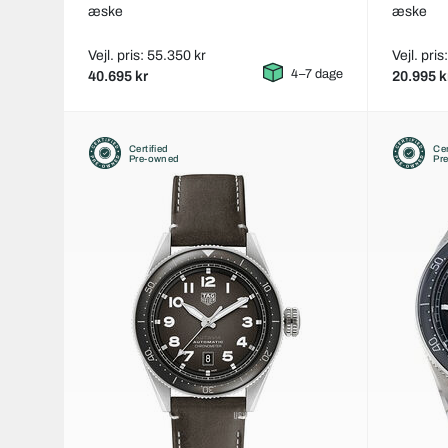
æske
æske
Vejl. pris: 55.350 kr
Vejl. pris
4–7 dage
40.695 kr
20.995 k
Certified
Cer
Pre-owned
Pr