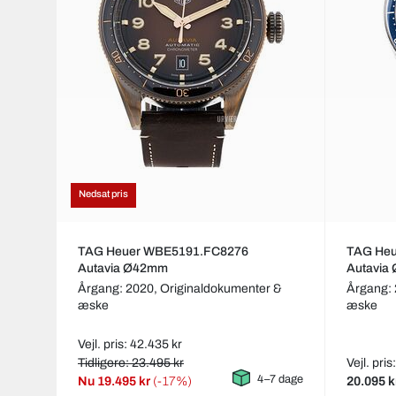
Nedsat pris
TAG Heuer WBE5191.FC8276
TAG He
Autavia Ø42mm
Autavia
Årgang: 2020,
Originaldokumenter &
Årgang:
æske
æske
Vejl. pris: 42.435 kr
Tidligere: 23.495 kr
Vejl. pri
4–7 dage
Nu
19.495 kr
(-17%)
20.095 k