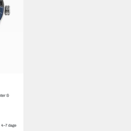
ter &
4–7 dage