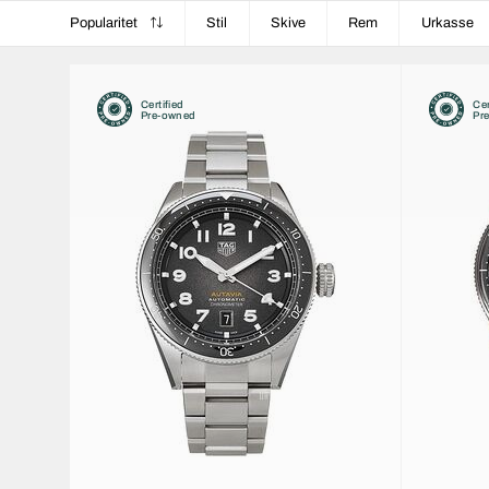
Popularitet
Stil
Skive
Rem
Urkasse
Certified
Cer
Pre-owned
Pr