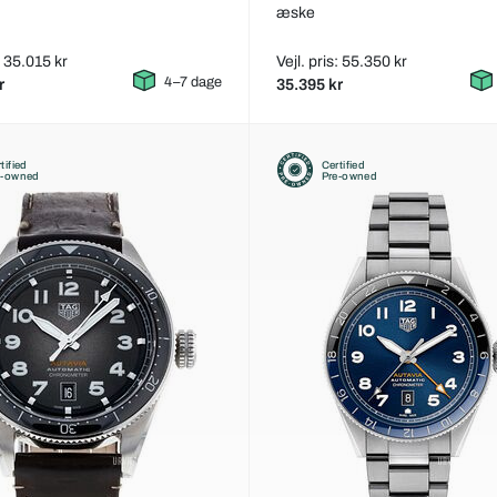
æske
: 35.015 kr
Vejl. pris: 55.350 kr
4–7 dage
r
35.395 kr
tified
Certified
e-owned
Pre-owned