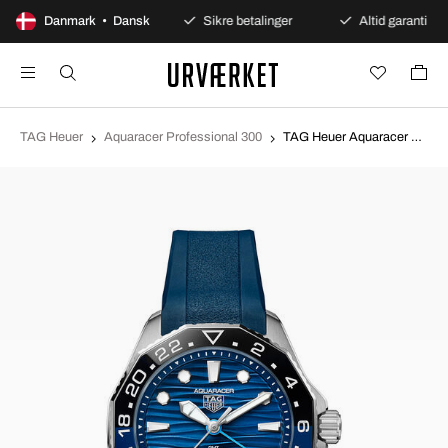
100 dages åbent køb
Danmark • Dansk
Sikre betalinger
Altid garanti
TAG Heuer
Aquaracer Professional 300
TAG Heuer Aquaracer Professional 300 Blå/Gummi Ø42 mm WBP5114.FT6259