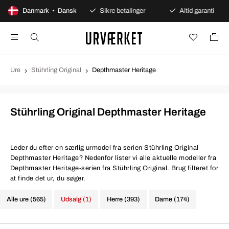
00 dages åbent køb
Danmark • Dansk
Sikre betalinger
Altid garanti
Ure
Stührling Original
Depthmaster Heritage
Stührling Original Depthmaster Heritage
Leder du efter en særlig urmodel fra serien Stührling Original
Depthmaster Heritage? Nedenfor lister vi alle aktuelle modeller fra
Depthmaster Heritage-serien fra Stührling Original. Brug filteret for
at finde det ur, du søger.
Alle ure (565)
Udsalg (1)
Herre (393)
Dame (174)