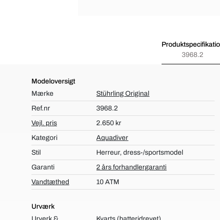
Produktspecifikati
3968.2
Modeloversigt
Mærke
Stührling Original
Ref.nr
3968.2
Vejl. pris
2.650 kr
Kategori
Aquadiver
Stil
Herreur, dress-/sportsmodel
Garanti
2 års forhandlergaranti
Vandtæthed
10 ATM
Urværk
Urverk &
Kvarts (batteridrevet)