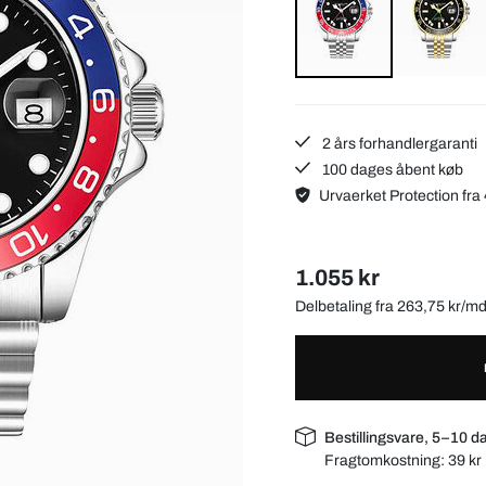
2 års forhandlergaranti
100 dages åbent køb
Urvaerket Protection fra 
1.055 kr
Delbetaling fra 263,75 kr/m
Bestillingsvare, 5–10 d
Fragtomkostning:
39 kr