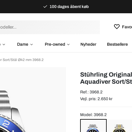
100 dages åbent køb
Favor
e
Dame
Pre-owned
Nyheder
Bestsellere
er Sort/Stål Ø42 mm 3968.2
Stührling Origina
Aquadiver Sort/S
Ref.: 3968.2
Vejl. pris: 2.650 kr
Model: 3968.2