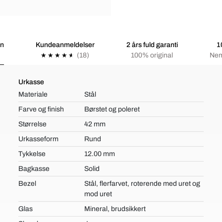
on
Kundeanmeldelser
2 års fuld garanti
1
(18)
100% original
Nem
Urkasse
Materiale
Stål
Farve og finish
Børstet og poleret
Størrelse
42 mm
Urkasseform
Rund
Tykkelse
12.00 mm
Bagkasse
Solid
Bezel
Stål, flerfarvet, roterende med uret og
mod uret
Glas
Mineral, brudsikkert