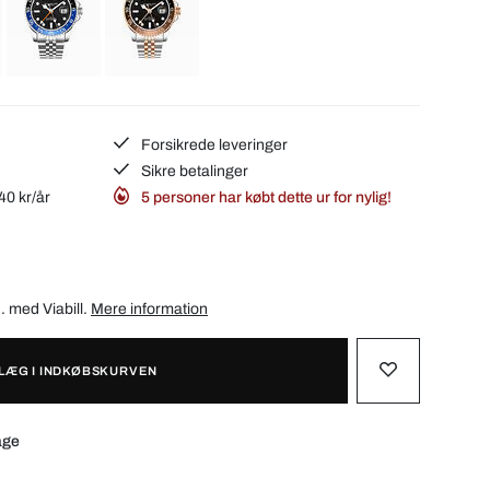
Forsikrede leveringer
Sikre betalinger
40 kr/år
5 personer har købt dette ur for nylig!
d. med
Viabill
.
Mere information
LÆG I INDKØBSKURVEN
age