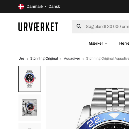
Danmark • Dansk
Mærker
Herr
Ure
Stührling Original
Aquadiver
Stührling Original Aquadiv