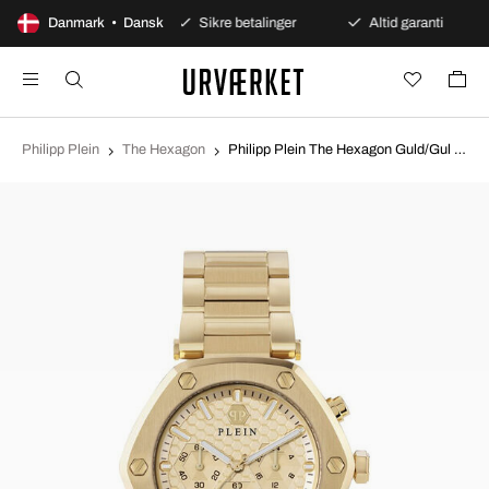
00 dages åbent køb
Danmark • Dansk
Sikre betalinger
Altid garanti
Philipp Plein
The Hexagon
Philipp Plein The Hexagon Guld/Gul guldtonet stål Ø42 mm PWZBA0523