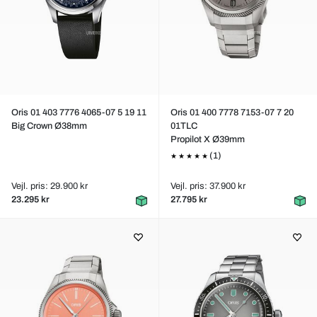
Oris 01 403 7776 4065-07 5 19 11
Oris 01 400 7778 7153-07 7 20
Big Crown Ø38mm
01TLC
Propilot X Ø39mm
(1)
Vejl. pris: 29.900 kr
Vejl. pris: 37.900 kr
23.295 kr
27.795 kr