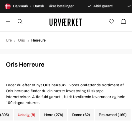
bent køb
Danmark • Dansk
Sikre betalinger
Altid garanti
Hurtig o
Ure
Oris
Herreure
Oris Herreure
Leder du efter et nyt Oris herreur? I vores omfattende sortiment af
Oris herreure finder du din næste investering til skarpe
internetpriser. Altid fuld garanti, fuldt forsikrede leverancer og hele
100 dages returret.
 (305)
Udsalg (8)
Herre (274)
Dame (62)
Pre-owned (169)