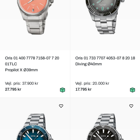
Oris 01 400 7778 7158-07 7 20
Oris 01 733 7707 4053-07 8 20 18
01TLC
Diving Ø40mm
Propilot X Ø39mm
Vejl. pris: 37.900 kr
Vejl. pris: 20.000 kr
27.795 kr
17.795 kr