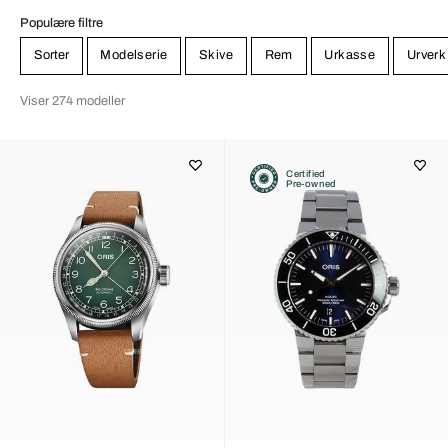
Populære filtre
Sorter
Modelserie
Skive
Rem
Urkasse
Urverk
Viser 274 modeller
Certified
Pre-owned