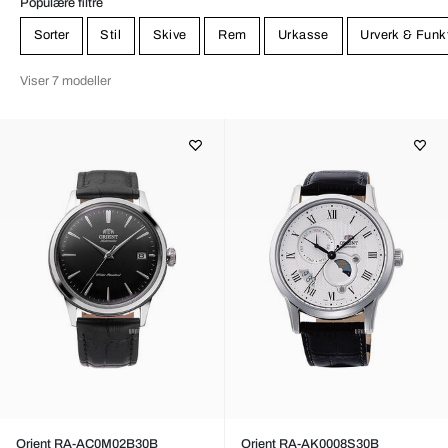
Populære filtre
Sorter
Stil
Skive
Rem
Urkasse
Urverk & Funk
Viser 7 modeller
Orient RA-AC0M02B30B
Orient RA-AK0008S30B