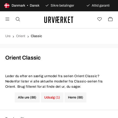
0 dages åbent køb
Danmark • Dansk
Sikre betalinger
Altid garanti
Ure
Orient
Classic
Orient Classic
Leder du efter en særlig urmodel fra serien Orient Classic?
Nedenfor lister vi alle aktuelle modeller fra Classic-serien fra
Orient. Brug filteret for at finde det ur, du søger.
Alle ure (88)
Udsalg (1)
Herre (88)