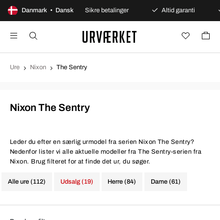
ges åbent køb
Danmark • Dansk
Sikre betalinger
Altid garanti
Hu
Ure
Nixon
The Sentry
Nixon The Sentry
Leder du efter en særlig urmodel fra serien Nixon The Sentry?
Nedenfor lister vi alle aktuelle modeller fra The Sentry-serien fra
Nixon. Brug filteret for at finde det ur, du søger.
Alle ure (112)
Udsalg (19)
Herre (84)
Dame (61)