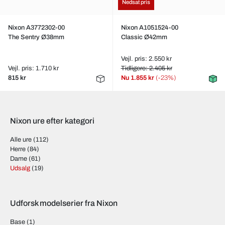
Nedsat pris
Nixon A3772302-00
Nixon A1051524-00
The Sentry Ø38mm
Classic Ø42mm
Vejl. pris: 2.550 kr
Vejl. pris: 1.710 kr
Tidligere: 2.405 kr
815 kr
Nu
1.855 kr
(-23%)
Nixon ure efter kategori
Alle ure
(112)
Herre
(84)
Dame
(61)
Udsalg
(19)
Udforsk modelserier fra Nixon
Base
(1)