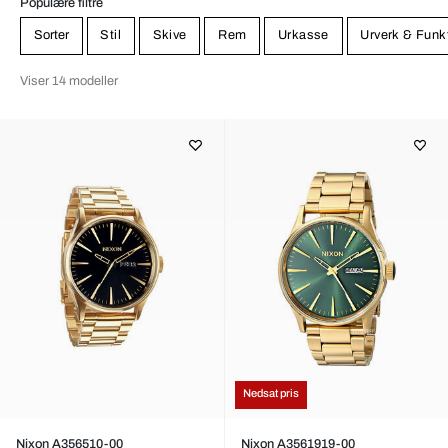
Populære filtre
Sorter
Stil
Skive
Rem
Urkasse
Urverk & Funk
Viser 14 modeller
Nedsat pris
Nixon A356510-00
Nixon A3561919-00