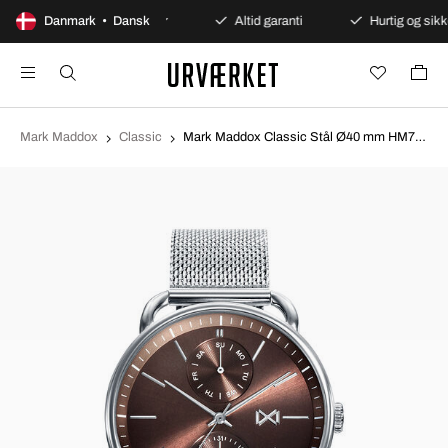
øb
Danmark • Dansk
Sikre betalinger
Altid garanti
Hurtig og sikke
Mark Maddox
Classic
Mark Maddox Classic Stål Ø40 mm HM7125-47