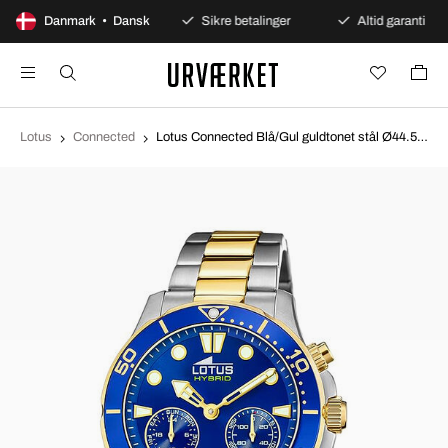
100 dages åbent køb
Danmark • Dansk
Sikre betalinger
Altid garanti
Lotus
Connected
Lotus Connected Blå/Gul guldtonet stål Ø44.5 mm 18801/1