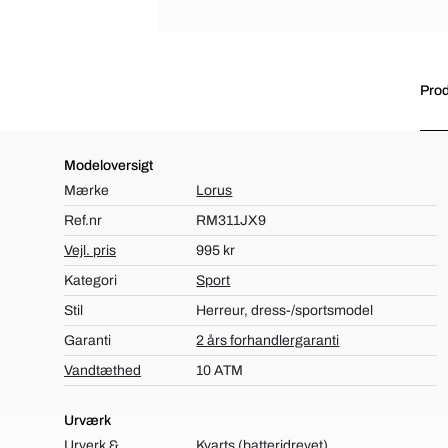
Prod
Modeloversigt
Mærke
Lorus
Ref.nr
RM311JX9
Vejl. pris
995 kr
Kategori
Sport
Stil
Herreur, dress-/sportsmodel
Garanti
2 års forhandlergaranti
Vandtæthed
10 ATM
Urværk
Urverk &
Kvarts (batteridrevet)