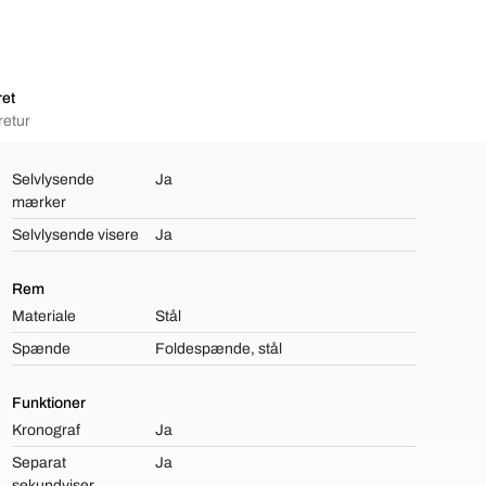
ret
retur
Selvlysende
Ja
mærker
Selvlysende visere
Ja
Rem
Materiale
Stål
Spænde
Foldespænde, stål
Funktioner
Kronograf
Ja
Separat
Ja
sekundviser