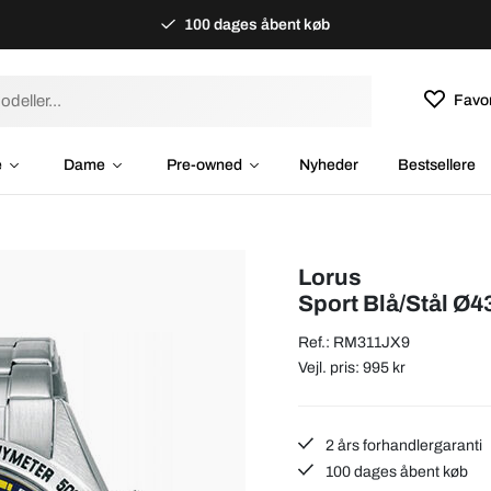
100 dages åbent køb
Favor
e
Dame
Pre-owned
Nyheder
Bestsellere
Lorus
Sport Blå/Stål Ø
Ref.: RM311JX9
Vejl. pris: 995 kr
2 års forhandlergaranti
100 dages åbent køb