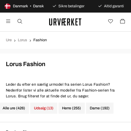
100 dages åbent køb
Danmark • Dansk
Sikre betalinger
Altid garanti
Ure
Lorus
Fashion
Lorus Fashion
Leder du efter en særlig urmodel fra serien Lorus Fashion?
Nedenfor lister vi alle aktuelle modeller fra Fashion-serien fra
Lorus. Brug filteret for at finde det ur, du søger.
Alle ure (426)
Udsalg (13)
Herre (255)
Dame (192)