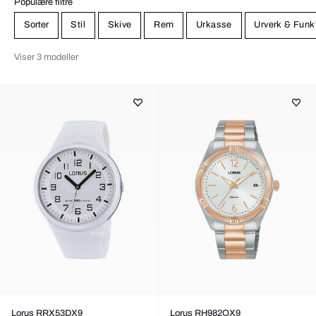
Populære filtre
Sorter
Stil
Skive
Rem
Urkasse
Urverk & Funk
Viser 3 modeller
Lorus RRX53DX9
Lorus RH982QX9